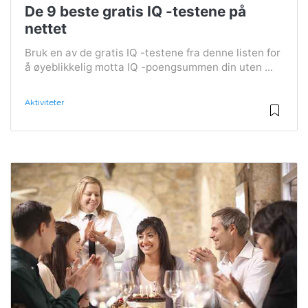
De 9 beste gratis IQ -testene på
nettet
Bruk en av de gratis IQ -testene fra denne listen for
å øyeblikkelig motta IQ -poengsummen din uten ...
Aktiviteter