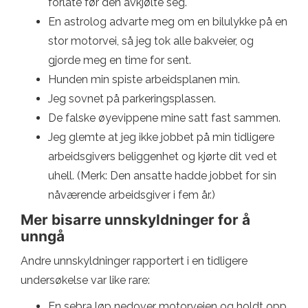
forlate før den avkjølte seg.
En astrolog advarte meg om en bilulykke på en
stor motorvei, så jeg tok alle bakveier, og
gjorde meg en time for sent.
Hunden min spiste arbeidsplanen min.
Jeg sovnet på parkeringsplassen.
De falske øyevippene mine satt fast sammen.
Jeg glemte at jeg ikke jobbet på min tidligere
arbeidsgivers beliggenhet og kjørte dit ved et
uhell. (Merk: Den ansatte hadde jobbet for sin
nåværende arbeidsgiver i fem år.)
Mer bisarre unnskyldninger for å
unngå
Andre unnskyldninger rapportert i en tidligere
undersøkelse var like rare:
En sebra løp nedover motorveien og holdt opp