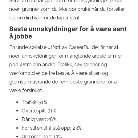
Selv om du har gått tom for unnskyldninger, er det
noen grunner som du ikke bør bruke når du forteller
sjefen din hvorfor du løper sent.
Beste unnskyldninger for å være sent
å jobbe
En undersøkelse utført av CareerBuilder finner at
noen unnskyldninger for manglende arbeid er mer
populære enn andre. Trafikk, søvnplaner og
værforhold er de tre beste. Å være sliten og
glemsom avrunde de fem beste grunnene for å
være forsinket.
Trafikk: 51%
Overlespill: 31%
Dårlig vær: 28%
For sliten til å stå opp: 23%
Glemme noe: 13%