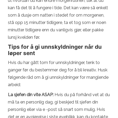
ut hvordan du kan endre morgenrutinen, slik at du
kan få det til å fungere i tide. Det kan være så enkelt
som å dusje om natten i stedet for om morgenen,
stå opp 15 minutter tidligere, ta et tog som er noen
minutter tidligere enn du vanligvis gjør, eller pakke
lunsj kvelden før.
Tips for å gi unnskyldninger når du
løper sent
Hvis du har gått tom for unnskyldninger, tenk to
ganger før du bestemmer deg for å bli kreativ. Husk
følgende råd om å gi unnskyldninger for manglende
arbeid:
La sjefen din vite ASAP:
Hvis du på forhånd vet at du
må ta en personlig dag, gi beskjed til sjefen din
personlig eller via e -post så snart som mulig. Hvis
det er en avgjørelse i siste øyeblikk, kan du kontakte