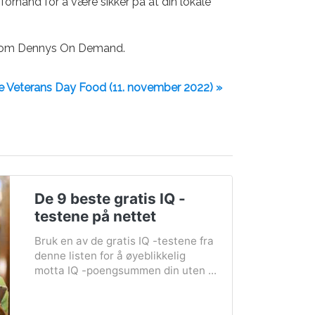
å forhånd for å være sikker på at din lokale
jennom Dennys On Demand.
e Veterans Day Food (11. november 2022) »
De 9 beste gratis IQ -
testene på nettet
Bruk en av de gratis IQ -testene fra
denne listen for å øyeblikkelig
motta IQ -poengsummen din uten ...