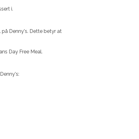
ert i.
al på Denny's. Dette betyr at
rans Day Free Meal.
 Denny's: