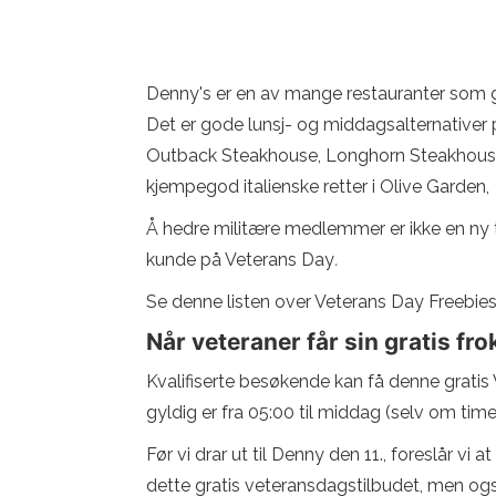
Denny's er en av mange restauranter som gir
Det er gode lunsj- og middagsalternativer p
Outback Steakhouse, Longhorn Steakhouse 
kjempegod italienske retter i Olive Garden,
Å hedre militære medlemmer er ikke en ny ting
kunde på Veterans Day
.
Se denne listen over Veterans Day Freebies
Når veteraner får sin gratis fr
Kvalifiserte besøkende kan få denne gratis
gyldig er fra 05:00 til middag (selv om time
Før vi drar ut til Denny den 11., foreslår v
dette gratis veteransdagstilbudet, men også 