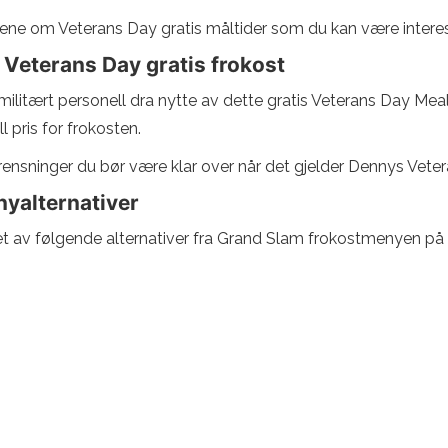
ene om Veterans Day gratis måltider som du kan være interess
 Veterans Day gratis frokost
rt militært personell dra nytte av dette gratis Veterans Day Me
pris for frokosten.
ensninger du bør være klar over når det gjelder Dennys Vete
yalternativer
v et av følgende alternativer fra Grand Slam frokostmenyen på