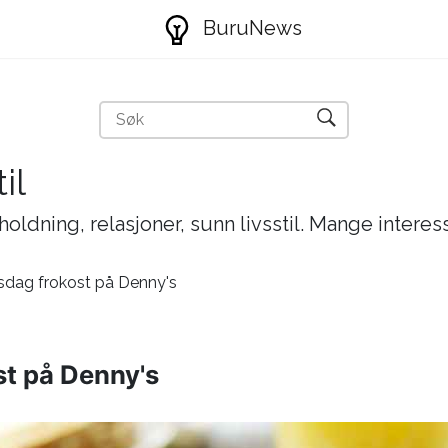
BuruNews
il
holdning, relasjoner, sunn livsstil. Mange interes
nsdag frokost på Denny's
st på Denny's