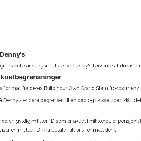
 Denny's
atis veteransdagsmåltider, vil Denny's forvente at du viser mi
okostbegrensninger
is for mat fra deres Build Your Own Grand Slam frokostmeny, 
Denny's er bare begrenset til en dag og i visse tider. Måltidet
 en gyldig militær-ID som er aktivt i militæret, er pensjonist, 
er en militær ID, må betale full pris for måltidene.