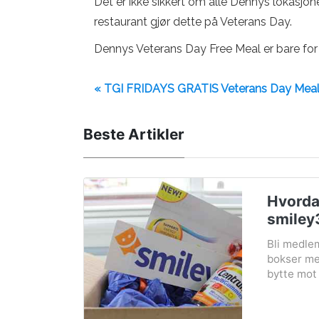
Det er ikke sikkert om alle Dennys lokasjoner 
restaurant gjør dette på Veterans Day.
Dennys Veterans Day Free Meal er bare for 
« TGI FRIDAYS GRATIS Veterans Day Mea
Beste Artikler
Hvordan
smiley
Bli medle
bokser med
bytte mot 