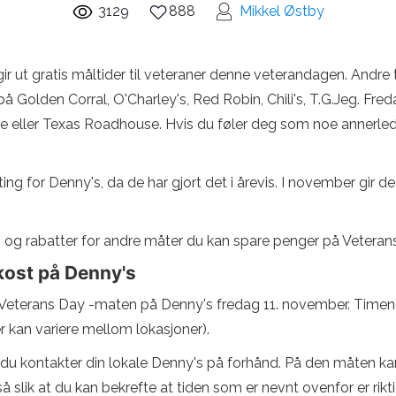
3129
888
Mikkel Østby
 ut gratis måltider til veteraner denne veterandagen. Andre t
å Golden Corral, O'Charley's, Red Robin, Chili's, T.G.Jeg. Fred
eller Texas Roadhouse. Hvis du føler deg som noe annerled
 for Denny's, da de har gjort det i årevis. I november gir de ut
 og rabatter for andre måter du kan spare penger på Veteran
okost på Denny's
 Veterans Day -maten på Denny's fredag ​​11. november. Time
r kan variere mellom lokasjoner).
i at du kontakter din lokale Denny's på forhånd. På den måten ka
slik at du kan bekrefte at tiden som er nevnt ovenfor er riktig