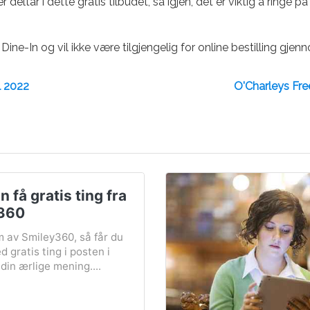
deltar i dette gratis tilbudet, så igjen, det er viktig å ringe p
Dine-In og vil ikke være tilgjengelig for online bestilling g
l 2022
O'Charleys Fre
 få gratis ting fra
360
m av Smiley360, så får du
 gratis ting i posten i
din ærlige mening....