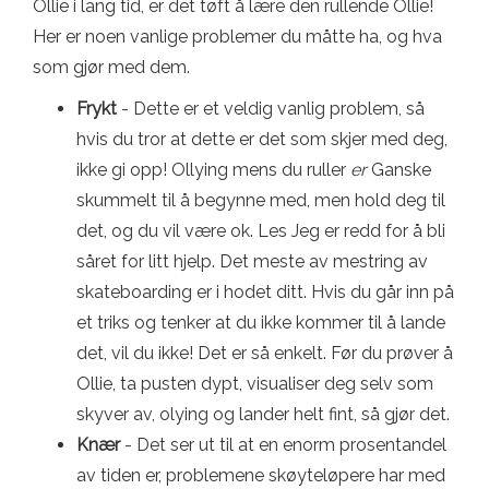
Ollie i lang tid, er det tøft å lære den rullende Ollie!
Her er noen vanlige problemer du måtte ha, og hva
som gjør med dem.
Frykt
- Dette er et veldig vanlig problem, så
hvis du tror at dette er det som skjer med deg,
ikke gi opp! Ollying mens du ruller
er
Ganske
skummelt til å begynne med, men hold deg til
det, og du vil være ok. Les Jeg er redd for å bli
såret for litt hjelp. Det meste av mestring av
skateboarding er i hodet ditt. Hvis du går inn på
et triks og tenker at du ikke kommer til å lande
det, vil du ikke! Det er så enkelt. Før du prøver å
Ollie, ta pusten dypt, visualiser deg selv som
skyver av, olying og lander helt fint, så gjør det.
Knær
- Det ser ut til at en enorm prosentandel
av tiden er, problemene skøyteløpere har med