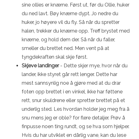
sine ollies er knærne. Først ut, før du Ollie, huker
du ned lavt. Bøy knærne dypt. Jo nedre du
huker, jo høyere vil du fly. Så når du spretter
halen, trekker du knærne opp. Treff brystet med
knærne, og hold dem der. Så når du faller,
smeller du brettet ned. Men vent på at
tyngdekraften skal skje først.
Skjeve landinger
- Dette skjer mye, hvor når du
lander, ikke styret går rett lenger. Dette har
mest sannsynlig noe å gjøre med at du drar
foten opp brettet i en vinkel, ikke har føttene
rett, snur skuldrene eller spretter brettet på et
underlig sted. Les hvordan holder jeg meg fra å
snu mens jeg er oble? for flere detaljer. Prøv å
finpusse noen ting rundt, og se hva som hjelper.
Hvis du har utviklet en dårlig vane, kan du lese