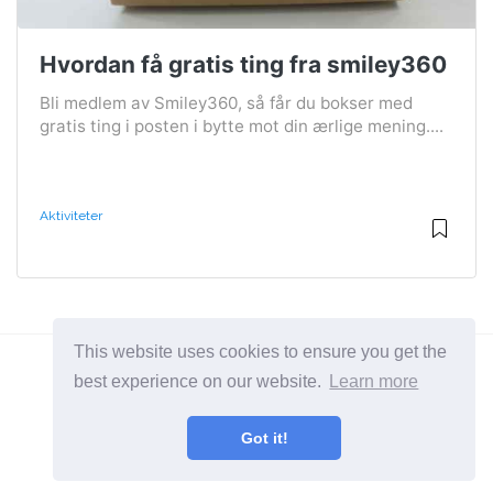
Hvordan få gratis ting fra smiley360
Bli medlem av Smiley360, så får du bokser med
gratis ting i posten i bytte mot din ærlige mening....
Aktiviteter
This website uses cookies to ensure you get the
best experience on our website.
Learn more
2026 ©
BuruNews
Got it!
Alle Kategorier
Et nettsted om livsstil