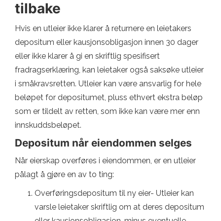
tilbake
Hvis en utleier ikke klarer å returnere en leietakers
depositum eller kausjonsobligasjon innen 30 dager
eller ikke klarer å gi en skriftlig spesifisert
fradragserklæring, kan leietaker også saksøke utleier
i småkravsretten. Utleier kan være ansvarlig for hele
beløpet for depositumet, pluss ethvert ekstra beløp
som er tildelt av retten, som ikke kan være mer enn
innskuddsbeløpet.
Depositum når eiendommen selges
Når eierskap overføres i eiendommen, er en utleier
pålagt å gjøre en av to ting:
Overføringsdepositum til ny eier- Utleier kan
varsle leietaker skriftlig om at deres depositum
eller kausjonsobligasjon, minus eventuelle