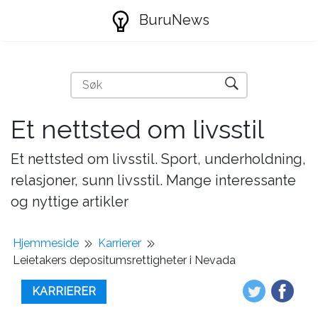
BuruNews
Et nettsted om livsstil
Et nettsted om livsstil. Sport, underholdning,
relasjoner, sunn livsstil. Mange interessante
og nyttige artikler
Hjemmeside
Karrierer
Leietakers depositumsrettigheter i Nevada
KARRIERER