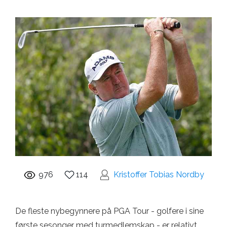
976
114
Kristoffer Tobias Nordby
De fleste nybegynnere på PGA Tour - golfere i sine
første sesonger med turmedlemskap - er relativt