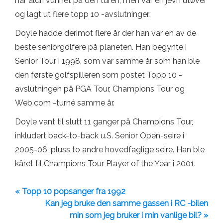
har aldri vunnet på den turen, men var en jevn utøver
og lagt ut flere topp 10 -avslutninger.
Doyle hadde derimot flere år der han var en av de
beste seniorgolfere på planeten. Han begynte i
Senior Tour i 1998, som var samme år som han ble
den første golfspilleren som postet Topp 10 -
avslutningen på PGA Tour, Champions Tour og
Web.com -turné samme år.
Doyle vant til slutt 11 ganger på Champions Tour,
inkludert back-to-back u.S. Senior Open-seire i
2005-06, pluss to andre hovedfaglige seire. Han ble
kåret til Champions Tour Player of the Year i 2001.
« Topp 10 popsanger fra 1992
Kan jeg bruke den samme gassen i RC -bilen
min som jeg bruker i min vanlige bil? »