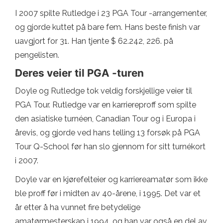
I 2007 spilte Rutledge i 23 PGA Tour -arrangementer,
og gjorde kuttet på bare fem. Hans beste finish var
uavgjort for 31. Han tjente $ 62.242, 226. på
pengelisten.
Deres veier til PGA -turen
Doyle og Rutledge tok veldig forskjellige veier til
PGA Tour. Rutledge var en karriereproff som spilte
den asiatiske turnéen, Canadian Tour og i Europa i
årevis, og gjorde ved hans telling 13 forsøk på PGA
Tour Q-School før han slo gjennom for sitt turnékort
i 2007.
Doyle var en kjørefelteier og karriereamatør som ikke
ble proff før i midten av 40-årene, i 1995. Det var et
år etter å ha vunnet fire betydelige
amatørmesterskap i 1994, og han var også en del av