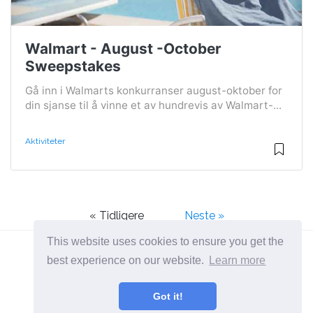
Walmart - August -October
Sweepstakes
Gå inn i Walmarts konkurranser august-oktober for
din sjanse til å vinne et av hundrevis av Walmart-...
Aktiviteter
« Tidligere
Neste »
This website uses cookies to ensure you get the
best experience on our website.
Learn more
2026 ©
BuruNews
Got it!
Alle Kategorier