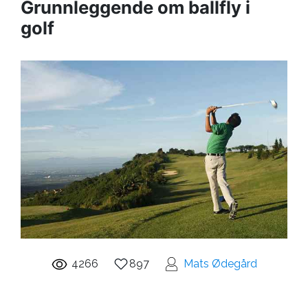
Grunnleggende om ballfly i
golf
4266
897
Mats Ødegård