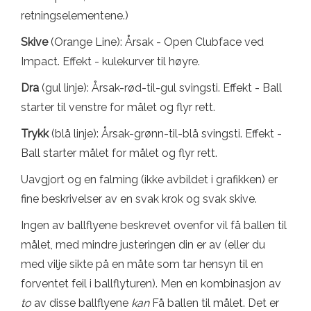
retningselementene.)
Skive
(Orange Line): Årsak - Open Clubface ved
Impact. Effekt - kulekurver til høyre.
Dra
(gul linje): Årsak-rød-til-gul svingsti. Effekt - Ball
starter til venstre for målet og flyr rett.
Trykk
(blå linje): Årsak-grønn-til-blå svingsti. Effekt -
Ball starter målet for målet og flyr rett.
Uavgjort og en falming (ikke avbildet i grafikken) er
fine beskrivelser av en svak krok og svak skive.
Ingen av ballflyene beskrevet ovenfor vil få ballen til
målet, med mindre justeringen din er av (eller du
med vilje sikte på en måte som tar hensyn til en
forventet feil i ballflyturen). Men en kombinasjon av
to
av disse ballflyene
kan
Få ballen til målet. Det er