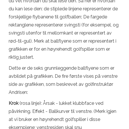
du vet hvordan du skal lese den. Så her er hvordan
du kan lese den: de stiplede linjene representerer de
forskjellige flybanene til golfballen; De fargede
rektanglene representerer svingsti (for eksempel, og
svingsti utenfor til mellomkant er representert av
rød-til-gul). Merk at ballflyene som er representert i
grafikken er for en høyrehendt golfspiller som er
riktig justert.
Dette er de seks grunnleggende ballflyene som er
avbildet på grafikken. De fire første vises på venstre
side av grafikken, som beskrevet av golfinstruktør
Andrisen:
Krok
(rosa linje): Årsak - lukket klubbface ved
påvirkning. Effekt - Ballkurver til venstre. (Merk igjen
at vi bruker en høyrehendt golfspiller i disse
eksemplene; venstresiden skal snu