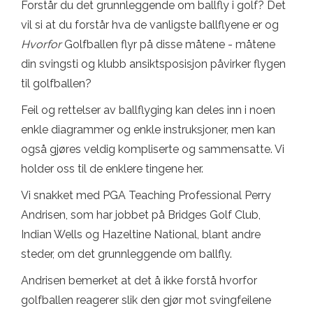
Forstår du det grunnleggende om ballfly i golf? Det
vil si at du forstår hva de vanligste ballflyene er og
Hvorfor
Golfballen flyr på disse måtene - måtene
din svingsti og klubb ansiktsposisjon påvirker flygen
til golfballen?
Feil og rettelser av ballflyging kan deles inn i noen
enkle diagrammer og enkle instruksjoner, men kan
også gjøres veldig kompliserte og sammensatte. Vi
holder oss til de enklere tingene her.
Vi snakket med PGA Teaching Professional Perry
Andrisen, som har jobbet på Bridges Golf Club,
Indian Wells og Hazeltine National, blant andre
steder, om det grunnleggende om ballfly.
Andrisen bemerket at det å ikke forstå hvorfor
golfballen reagerer slik den gjør mot svingfeilene