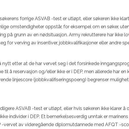
is søkerens forrige ASVAB -test er utløpt, eller søkeren ikke
uvanlige omstendigheter oppstår, for eksempel om en søker, uten 
sting på grunn av en nødsituasjon. Army rekrutterere har ikke l
seg for verving av insentiver, jobbkvalifikasjoner eller andre 
på nytt etter at de har vervet seg i det forsinkede inngangspr
e til å reservasjon og/eller ikke er i DEP, men allerede har 
rende linjescore (jobbkvalifiseringspoeng) begrenser mulighe
 tidligere ASVAB -test er utløpt, eller hvis søkeren ikke klar
 kan ikke individer i DEP. Et bemerkelsesverdig unntak er marin
P -vervet av videregående diplomutdannede med AFQT -sco