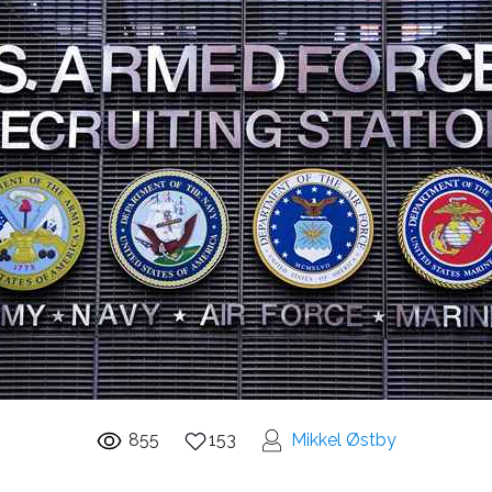
855
153
Mikkel Østby