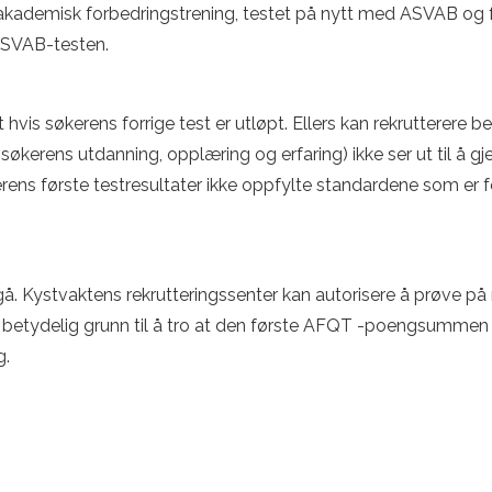
akademisk forbedringstrening, testet på nytt med ASVAB og får 
ASVAB-testen.
 hvis søkerens forrige test er utløpt. Ellers kan rekrutterere 
økerens utdanning, opplæring og erfaring) ikke ser ut til å gje
rens første testresultater ikke oppfylte standardene som er fo
 Kystvaktens rekrutteringssenter kan autorisere å prøve på ny
 betydelig grunn til å tro at den første AFQT -poengsummen el
g.