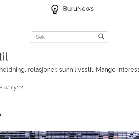
BuruNews
il
holdning, relasjoner, sunn livsstil. Mange interes
B på nytt?
?