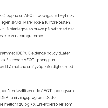
 klarte å oppnå en AFQT -poengsum høyt nok
egen skyld , klarer ikke å fullføre testen.
ov til å planlegge en prøve på nytt med det
spesielle verveprogrammer.
ogrammet (DEP). Gjeldende policy tillater
en kvalifiserende AFQT -poengsum.
ten til å matche en flyvåpenferdighet med
er å oppnå en kvalifiserende AFQT -poengsum
ens DEP -anrikningsprogram. Dette
re mellom 28 og 30. Enkeltpersoner som