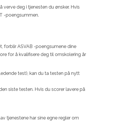
 verve deg i tjenesten du ønsker. Hvis
AFQT -poengsummen.
itæret, forblir ASVAB -poengsumene dine
ore for å kvalifisere deg til omskolering år
edende test), kan du ta testen på nytt
n siste testen. Hvis du scorer lavere på
er av tjenestene har sine egne regler om