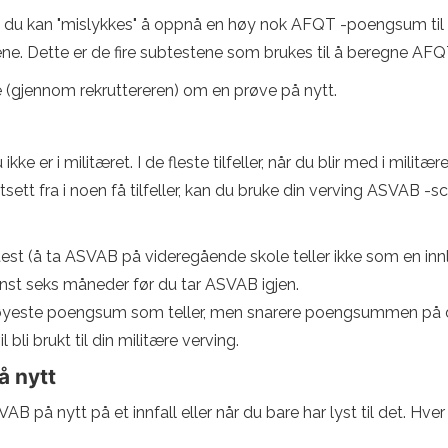
 du kan "mislykkes" å oppnå en høy nok AFQT -poengsum til å
ene. Dette er de fire subtestene som brukes til å beregne 
ke (gjennom rekruttereren) om en prøve på nytt.
 ikke er i militæret. I de fleste tilfeller, når du blir med i mil
sett fra i noen få tilfeller, kan du bruke din verving ASVAB -sc
est (å ta ASVAB på videregående skole teller ikke som en innl
inst seks måneder før du tar ASVAB igjen.
 høyeste poengsum som teller, men snarere poengsummen på de
li brukt til din militære verving.
å nytt
AB på nytt på et innfall eller når du bare har lyst til det. Hv