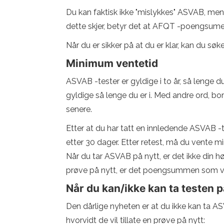
Du kan faktisk ikke "mislykkes" ASVAB, men
dette skjer, betyr det at AFQT -poengsum
Når du er sikker på at du er klar, kan du sø
Minimum ventetid
ASVAB -tester er gyldige i to år, så lenge du
gyldige så lenge du er i. Med andre ord, bort
senere.
Etter at du har tatt en innledende ASVAB -t
etter 30 dager. Etter retest, må du vente m
Når du tar ASVAB på nytt, er det ikke din
prøve på nytt, er det poengsummen som vil b
Når du kan/ikke kan ta testen p
Den dårlige nyheten er at du ikke kan ta ASV
hvorvidt de vil tillate en prøve på nytt: