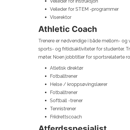
Veileder for instruksjon
Veileder for STEM -programmer
Viserektor
Athletic Coach
Trenere er nødvendige i både mellom- og vi
sports- og fritidsaktiviteter for studenter
møter. Noen jobbtitler for sportsrelaterte rol
Atletisk direktør
Fotballtrener
Helse / kroppsøvingslærer
Fotballtrener
Softball -trener
Tennistrener
Friidrettscoach
Atferdsspesialist