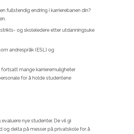
n fullstendig endring i karrierebanen din?
en.
 distrikts- og skoleledere etter utdanningsuke
k som andrespråk (ESL) og
t fortsatt mange karrieremuligheter
rt personale for å holde studentene
 evaluere nye studenter. De vil gi
d og delta på messer på privatskole for å