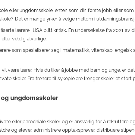
ole eller ungdomsskole, enten som din første jobb eller som e
kole? Det er mange yrker å velge mellom i utdanningsbransj
fiserte lærere i USA blitt kritisk. En undersøkelse fra 2021 av
eller veldig alvorlige.
 lærere som spesialiserer seg i matematikk, vitenskap, engels
s vil være lærer. Hvis du liker å jobbe med barn og unge, er de
private skoler. Fra trenere til sykepleiere trenger skoler et sto
r og ungdomsskoler
ate eller parochiale skoler, og er ansvarlig for å rekruttere og
dre og elever, administrere opptaksprøver, distribuere stipen