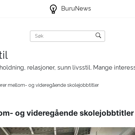
BuruNews
il
holdning, relasjoner, sunn livsstil. Mange interes
erer mellom- og videregående skolejobbtitler
om- og videregående skolejobbtitler