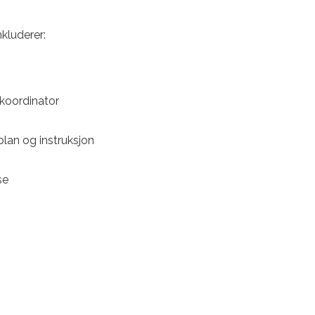
nkluderer:
koordinator
lan og instruksjon
se