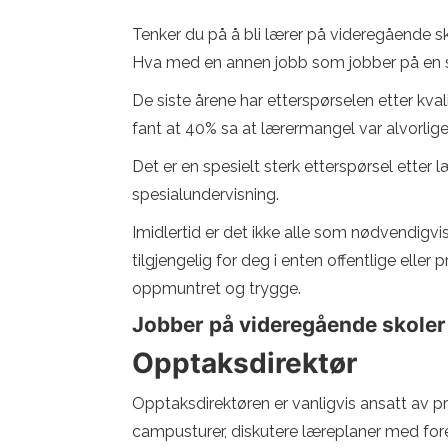
Tenker du på å bli lærer på videregående sk
Hva med en annen jobb som jobber på en s
De siste årene har etterspørselen etter kvali
fant at 40% sa at lærermangel var alvorlige 
Det er en spesielt sterk etterspørsel etter
spesialundervisning.
Imidlertid er det ikke alle som nødvendigvi
tilgjengelig for deg i enten offentlige eller 
oppmuntret og trygge.
Jobber på videregående skole
Opptaksdirektør
Opptaksdirektøren er vanligvis ansatt av priv
campusturer, diskutere læreplaner med forel