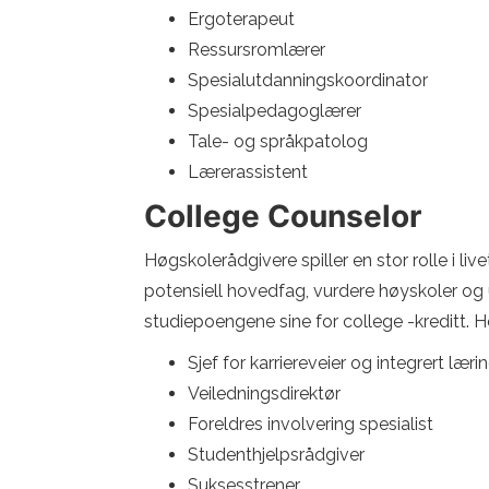
Ergoterapeut
Ressursromlærer
Spesialutdanningskoordinator
Spesialpedagoglærer
Tale- og språkpatolog
Lærerassistent
College Counselor
Høgskolerådgivere spiller en stor rolle i liv
potensiell hovedfag, vurdere høyskoler og 
studiepoengene sine for college -kreditt. He
Sjef for karriereveier og integrert læri
Veiledningsdirektør
Foreldres involvering spesialist
Studenthjelpsrådgiver
Suksesstrener