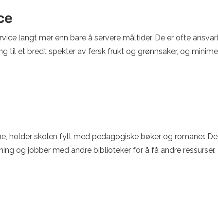
ce
rvice langt mer enn bare å servere måltider. De er ofte ansv
ng til et bredt spekter av fersk frukt og grønnsaker, og minime
ene, holder skolen fylt med pedagogiske bøker og romaner. De 
ning og jobber med andre biblioteker for å få andre ressurser.