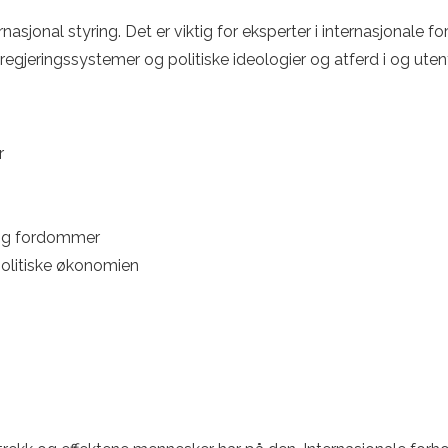
sjonal styring. Det er viktig for eksperter i internasjonale for
re regjeringssystemer og politiske ideologier og atferd i og ut
r
e og fordommer
politiske økonomien