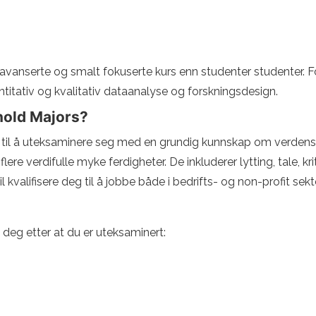
vanserte og smalt fokuserte kurs enn studenter studenter. Fo
ntitativ og kvalitativ dataanalyse og forskningsdesign.
hold Majors?
gg til å uteksaminere seg med en grundig kunnskap om verdenssak
lere verdifulle myke ferdigheter. De inkluderer lytting, tale, k
l kvalifisere deg til å jobbe både i bedrifts- og non-profit sekt
re deg etter at du er uteksaminert: