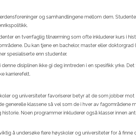
re verdensforeninger og samhandlingene mellom dem. Studente
rikspolitikk.
enter en tverrfaglig tilnærming som ofte inkluderer kurs i his
områdene. Du kan tjene en bachelor, master eller doktorgrad (pH
r spesialiserte enn studenter.
i denne disiplinen ikke gi deg inntreden i en spesifikk yrke. De
e karrierefelt.
er og universiteter favoriserer betyr at de som jobber mot en
 de generelle klassene så vel som de i hver av fagområdene
 historie. Noen programmer inkluderer også klasser innen antro
 viktig å undersøke flere høyskoler og universiteter for å finne