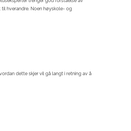
oldseksperter trenger god forståelse av
 til hverandre. Noen høyskole- og
rdan dette skjer vil gå langt i retning av å