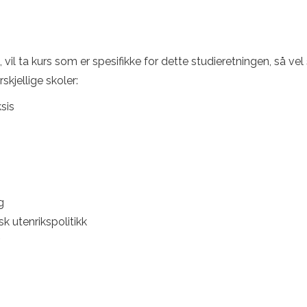
il ta kurs som er spesifikke for dette studieretningen, så vel
skjellige skoler:
ksis
g
k utenrikspolitikk