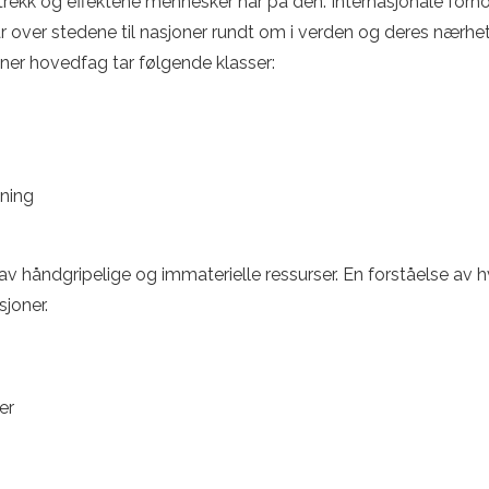
 trekk og effektene mennesker har på den. Internasjonale forh
 over stedene til nasjoner rundt om i verden og deres nærhet
joner hovedfag tar følgende klasser:
tning
v håndgripelige og immaterielle ressurser. En forståelse av hvo
sjoner.
er