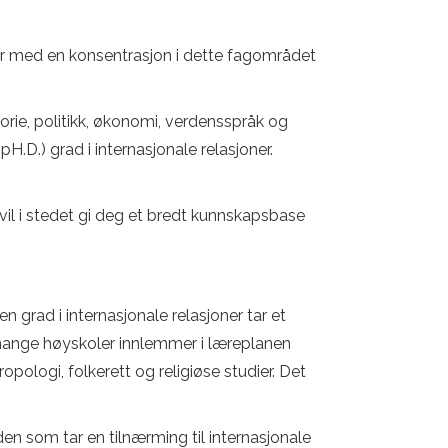
r med en konsentrasjon i dette fagområdet
torie, politikk, økonomi, verdensspråk og
.D.) grad i internasjonale relasjoner.
t vil i stedet gi deg et bredt kunnskapsbase
 grad i internasjonale relasjoner tar et
 mange høyskoler innlemmer i læreplanen
pologi, folkerett og religiøse studier. Det
 den som tar en tilnærming til internasjonale