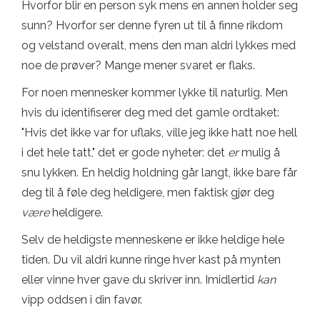
Hvorfor blir en person syk mens en annen holder seg
sunn? Hvorfor ser denne fyren ut til å finne rikdom
og velstand overalt, mens den man aldri lykkes med
noe de prøver? Mange mener svaret er flaks.
For noen mennesker kommer lykke til naturlig. Men
hvis du identifiserer deg med det gamle ordtaket:
"Hvis det ikke var for uflaks, ville jeg ikke hatt noe hell
i det hele tatt," det er gode nyheter: det
er
mulig å
snu lykken. En heldig holdning går langt, ikke bare får
deg til å føle deg heldigere, men faktisk gjør deg
være
heldigere.
Selv de heldigste menneskene er ikke heldige hele
tiden. Du vil aldri kunne ringe hver kast på mynten
eller vinne hver gave du skriver inn. Imidlertid
kan
vipp oddsen i din favør.