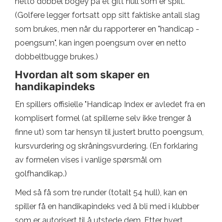
netto dobbel bogey på et gitt hull som er spilt.
(Golfere legger fortsatt opp sitt faktiske antall slag
som brukes, men når du rapporterer en "handicap -
poengsum", kan ingen poengsum over en netto
dobbeltbugge brukes.)
Hvordan alt som skaper en
handikapindeks
En spillers offisielle "Handicap Index er avledet fra en
komplisert formel (at spillerne selv ikke trenger å
finne ut) som tar hensyn til justert brutto poengsum,
kursvurdering og skråningsvurdering. (En forklaring
av formelen vises i vanlige spørsmål om
golfhandikap.)
Med så få som tre runder (totalt 54 hull), kan en
spiller få en handikapindeks ved å bli med i klubber
som er autorisert til å utstede dem. Etter hvert