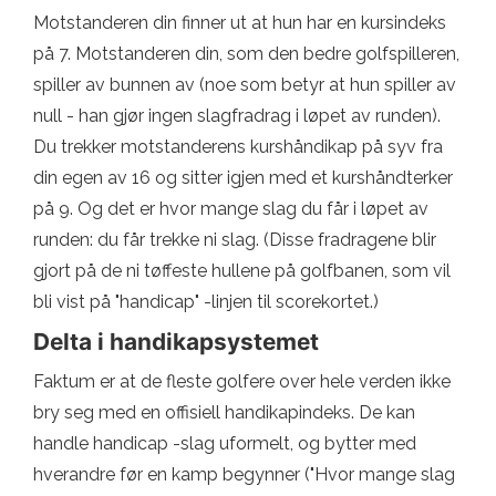
Motstanderen din finner ut at hun har en kursindeks
på 7. Motstanderen din, som den bedre golfspilleren,
spiller av bunnen av (noe som betyr at hun spiller av
null - han gjør ingen slagfradrag i løpet av runden).
Du trekker motstanderens kurshåndikap på syv fra
din egen av 16 og sitter igjen med et kurshåndterker
på 9. Og det er hvor mange slag du får i løpet av
runden: du får trekke ni slag. (Disse fradragene blir
gjort på de ni tøffeste hullene på golfbanen, som vil
bli vist på "handicap" -linjen til scorekortet.)
Delta i handikapsystemet
Faktum er at de fleste golfere over hele verden ikke
bry seg med en offisiell handikapindeks. De kan
handle handicap -slag uformelt, og bytter med
hverandre før en kamp begynner ("Hvor mange slag