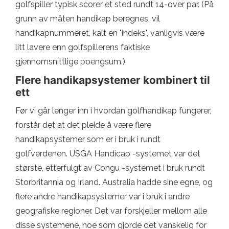
golfspiller typisk scorer et sted rundt 14-over par. (På
grunn av måten handikap beregnes, vil
handikapnummeret, kalt en "indeks", vanligvis være
litt lavere enn golfspillerens faktiske
gjennomsnittlige poengsum.)
Flere handikapsystemer kombinert til
ett
Før vi går lenger inn i hvordan golfhandikap fungerer,
forstår det at det pleide å være flere
handikapsystemer som er i bruk i rundt
golfverdenen. USGA Handicap -systemet var det
største, etterfulgt av Congu -systemet i bruk rundt
Storbritannia og Irland. Australia hadde sine egne, og
flere andre handikapsystemer var i bruk i andre
geografiske regioner. Det var forskjeller mellom alle
disse systemene, noe som gjorde det vanskelig for