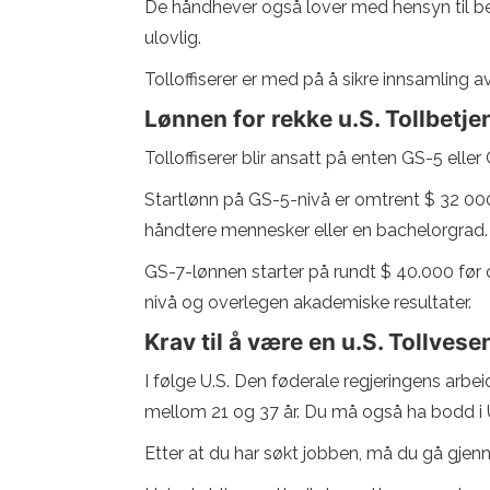
De håndhever også lover med hensyn til beve
ulovlig.
Tolloffiserer er med på å sikre innsamling a
Lønnen for rekke u.S. Tollbetje
Tolloffiserer blir ansatt på enten GS-5 ell
Startlønn på GS-5-nivå er omtrent $ 32 000- 
håndtere mennesker eller en bachelorgrad.
GS-7-lønnen starter på rundt $ 40.000 før 
nivå og overlegen akademiske resultater.
Krav til å være en u.S. Tollves
I følge U.S. Den føderale regjeringens arbe
mellom 21 og 37 år. Du må også ha bodd i U
Etter at du har søkt jobben, må du gå gjen