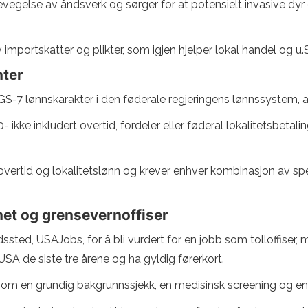
gelse av åndsverk og sørger for at potensielt invasive dyr og 
v importskatter og plikter, som igjen hjelper lokal handel og u
nter
er GS-7 lønnskarakter i den føderale regjeringens lønnssystem,
ikke inkludert overtid, fordeler eller føderal lokalitetsbetali
overtid og lokalitetslønn og krever enhver kombinasjon av spe
enet og grensevernoffiser
idssted, USAJobs, for å bli vurdert for en jobb som tolloffis
SA de siste tre årene og ha gyldig førerkort.
nom en grundig bakgrunnssjekk, en medisinsk screening og en 