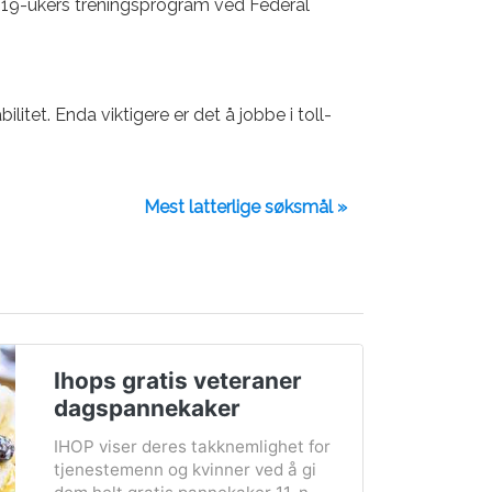
t 19-ukers treningsprogram ved Federal
itet. Enda viktigere er det å jobbe i toll-
Mest latterlige søksmål »
Ihops gratis veteraner
dagspannekaker
IHOP viser deres takknemlighet for
tjenestemenn og kvinner ved å gi