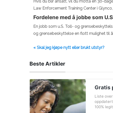
Hvis du blir ansatt, vil du motta en 30-da
Law Enforcement Training Center i Glynco,
Fordelene med å jobbe som U.S.
En jobb som u.S. Toll- og grensebeskyttelses
og grensebeskyttelse en flott mulighet til å 
« Skal jeg kjøpe nytt eller brukt utstyr?
Beste Artikler
Gratis 
Liste over
oppdatert 
100% legit