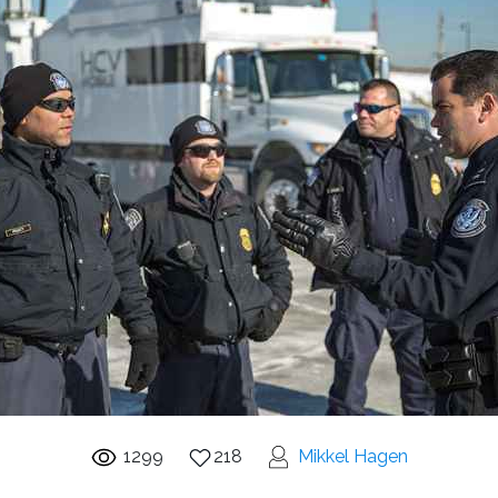
1299
218
Mikkel Hagen