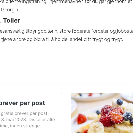
gers orienteringstrening i hjemmehavnen før du går gjennom e
 Georgia.
 Toller
ansvarlig tilbyr god lønn, store føderale fordeler og jobbstabil
tjene andre og bidra til å holde landet ditt trygt og trygt.
prøver per post
 gratis prøver per post,
8. mai 2023. Disse er alle
ime, ingen strenge...