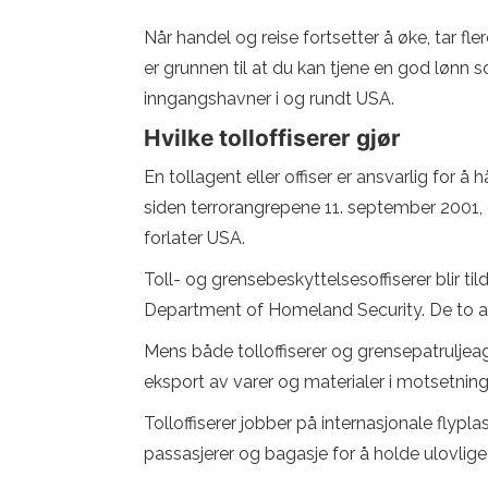
Når handel og reise fortsetter å øke, tar fl
er grunnen til at du kan tjene en god lønn 
inngangshavner i og rundt USA.
Hvilke tolloffiserer gjør
En tollagent eller offiser er ansvarlig for 
siden terrorangrepene 11. september 2001, en 
forlater USA.
Toll- og grensebeskyttelsesoffiserer blir til
Department of Homeland Security. De to and
Mens både tolloffiserer og grensepatruljeag
eksport av varer og materialer i motsetning 
Tolloffiserer jobber på internasjonale flypl
passasjerer og bagasje for å holde ulovlige