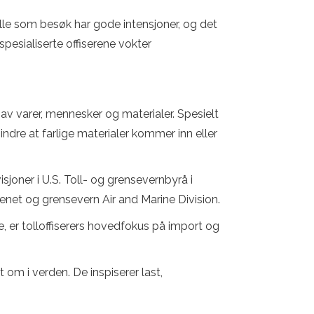
 alle som besøk har gode intensjoner, og det
pesialiserte offiserene vokter
 av varer, mennesker og materialer. Spesielt
hindre at farlige materialer kommer inn eller
isjoner i U.S. Toll- og grensevernbyrå i
enet og grensevern Air and Marine Division.
e, er tolloffiserers hovedfokus på import og
 om i verden. De inspiserer last,