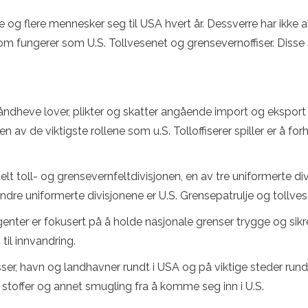
ere og flere mennesker seg til USA hvert år. Dessverre har ikke
som fungerer som U.S. Tollvesenet og grensevernoffiser. Disse s
å håndheve lover, plikter og skatter angående import og eksport
av de viktigste rollene som u.S. Tolloffiserer spiller er å for
delt toll- og grensevernfeltdivisjonen, en av tre uniformerte div
re uniformerte divisjonene er U.S. Grensepatrulje og tollves
enter er fokusert på å holde nasjonale grenser trygge og sikr
til innvandring.
asser, havn og landhavner rundt i USA og på viktige steder rundt
 stoffer og annet smugling fra å komme seg inn i U.S.